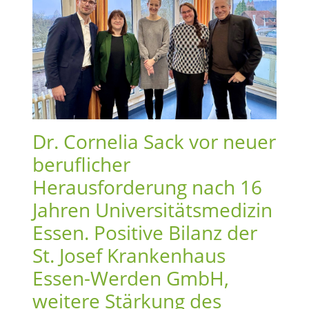
Dr. Cornelia Sack vor neuer
beruflicher
Herausforderung nach 16
Jahren Universitätsmedizin
Essen. Positive Bilanz der
St. Josef Krankenhaus
Essen-Werden GmbH,
weitere Stärkung des