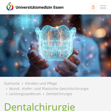
Startseite
Kliniken und Pflege
Mund-, Kiefer- und Plastische Gesichtschirurgie
Leistungsspektrum
Dentalchirurgie
Dentalchirurgie