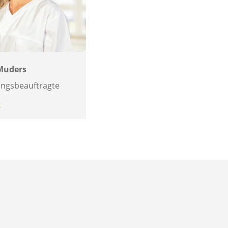
 Muders
ungsbeauftragte
t