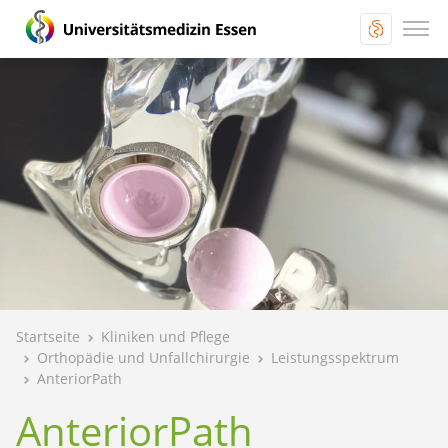
Startseite
Kliniken und Pflege
Orthopädie und Unfallchirurgie
Leistungsspektrum
AnteriorPath
AnteriorPath