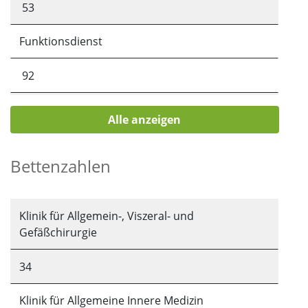
53
Funktionsdienst
92
Wirtschaftsversorgungsdienst
Alle anzeigen
1
Bettenzahlen
Technischer Dienst
5
Klinik für Allgemein-, Viszeral- und
Gefäßchirurgie
Verwaltung
34
40
Klinik für Allgemeine Innere Medizin