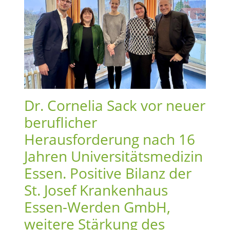
Dr. Cornelia Sack vor neuer
beruflicher
Herausforderung nach 16
Jahren Universitätsmedizin
Essen. Positive Bilanz der
St. Josef Krankenhaus
Essen-Werden GmbH,
weitere Stärkung des