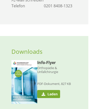
E-Mail schreiben
Telefon
0201 8408-1323
Downloads
Info-Flyer
Orthopädie &
Unfallchirurgie
PDF-Dokument, 827 KB
Laden