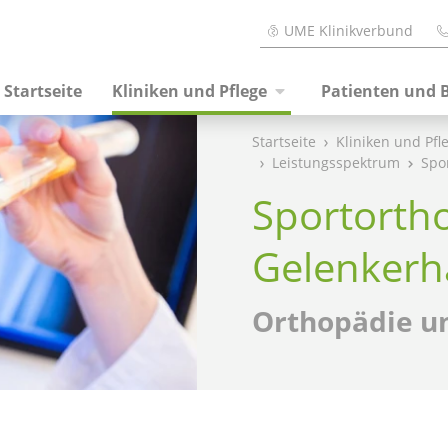
UME Klinikverbund
Startseite
Kliniken und Pflege
Patienten und 
Startseite
Kliniken und Pfl
Leistungsspektrum
Spo
Sportorth
Gelenkerh
Orthopädie un