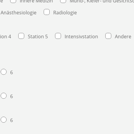
ie
Innere Medizin
Mund-, Kiefer- und Gesichts
Anästhesiologie
Radiologie
ion 4
Station 5
Intensivstation
Andere
6
6
6