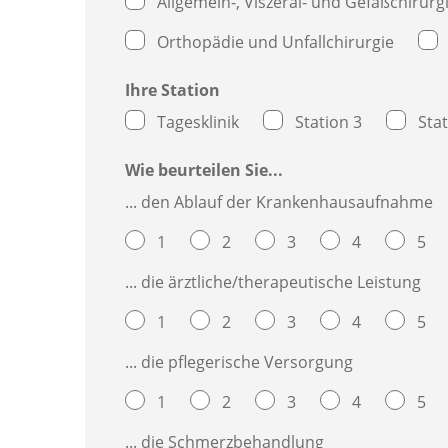
Allgemein-, Viszeral- und Gefäßchirurg
Orthopädie und Unfallchirurgie
Ihre Station
Tagesklinik
Station 3
Stat
Wie beurteilen Sie...
... den Ablauf der Krankenhausaufnahme
1
2
3
4
5
... die ärztliche/therapeutische Leistung
1
2
3
4
5
... die pflegerische Versorgung
1
2
3
4
5
... die Schmerzbehandlung