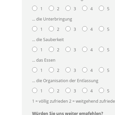
1
2
3
4
5
... die Unterbringung
1
2
3
4
5
... die Sauberkeit
1
2
3
4
5
... das Essen
1
2
3
4
5
... die Organisation der Entlassung
1
2
3
4
5
1 = völlig zufrieden 2 = weitgehend zufried
Würden Sie uns weiter empfehlen?