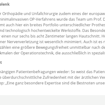
elenk
k für Orthopädie und Unfallchirurgie zudem eines der europa
inimalinvasiven OP-Verfahrens wurde das Team um Prof. Dr.
mt auch hier ein breites Portfolio unterschiedlicher Prot
d technologisch hochentwickelte Werkstoffe. Das Besondere
 einen nur sechs bis acht Zentimeter langen Hautschnitt.
er Nervenverletzung ist wesentlich minimiert. Auch ist es n
zählen eine größere Bewegungsfreiheit unmittelbar nach de
len der Operationstechnik, die ausschließlich in speziali
t
hängigen Patientenbefragungen wieder: So weist das Patient
e überdurchschnittliche Zufriedenheit mit der ärztlichen V
p: „Eine ganz besondere Expertise sind die Bestnoten unse