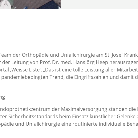
 Team der Orthopädie und Unfallchirurgie am St. Josef Kr
nter der Leitung von Prof. Dr. med. Hansjörg Heep herausra
al ‚Weisse Liste‘. „Das ist eine tolle Leistung aller Mitar
m pandemiebedingten Trend, die Eingriffszahlen und damit 
ng
 Endoprothetikzentrum der Maximalversorgung standen die E
ter Sicherheitsstandards beim Einsatz künstlicher Gelenk
opädie und Unfallchirurgie eine routinierte individuelle Be